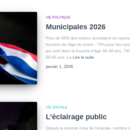
VIE POLITIQUE
Municipales 2026
Près de 60% des maires souhaitent se représen
fonction de l’âge du maire : 73% pour les ca
qui sont dans la tranche d’âge 36-49 ans, 74
60-65 ans. La
Lire la suite
janvier 1, 2026
VIE SOCIALE
L’éclairage public
Depuis la récente crise de l’énergie, nombr