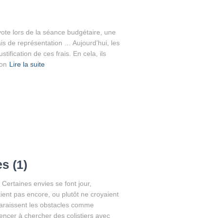
te lors de la séance budgétaire, une
is de représentation … Aujourd’hui, les
tification de ces frais. En cela, ils
ion
Lire la suite
s (1)
Certaines envies se font jour,
ient pas encore, ou plutôt ne croyaient
paraissent les obstacles comme
encer à chercher des colistiers avec