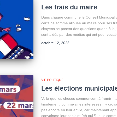
Les frais du maire
Dans chaque commune le Conseil Municipal vo
certaine somme allouée au maire pour ses fra
citoyens se posent des questions quand à la jus
sont aidés par des médias qui ont pour vocat
octobre 12, 2025
VIE POLITIQUE
Les élections municipale
Voila que les choses commencent à frémir …. 
timidement, comme si les intéressés n’y croya
pas encore en leur envie, car maintenant ap
convaincre leur conjoint (eh oui !), puis comm