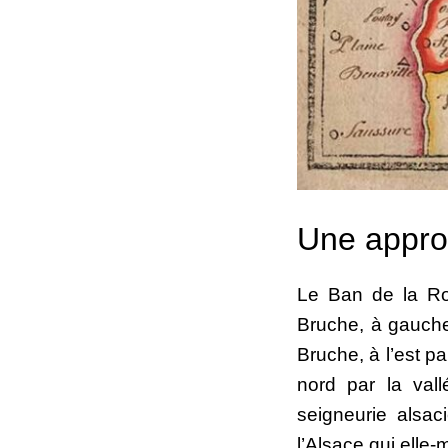
Une approc
Le Ban de la Ro
Bruche, à gauche d
Bruche, à l’est p
nord par la val
seigneurie alsaci
l’Alsace qui elle