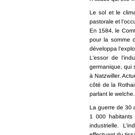
Le sol et le clima
pastorale et l’oc
En 1584, le Comt
pour la somme de
développa l’explo
L’essor de l’indu
germanique, qui s
à Natzwiller. Act
côté de la Rothai
parlant le welche.
La guerre de 30 
1 000 habitants 
industrielle. L’i
effectuant du tiss