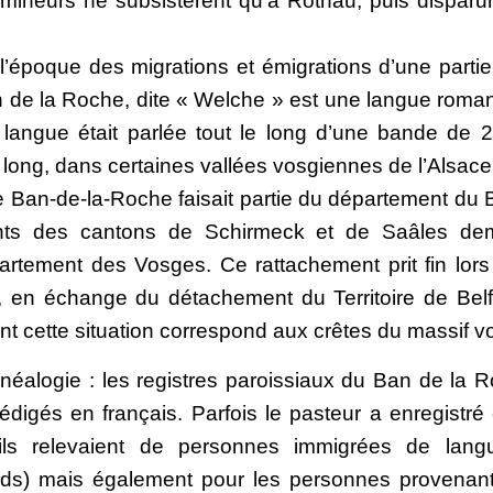
 mineurs ne subsistèrent qu’à Rothau, puis disparur
l’époque des migrations et émigrations d’une partie
 de la Roche, dite « Welche » est une langue romane
e langue était parlée tout le long d’une bande de 
long, dans certaines vallées vosgiennes de l’Alsace
le Ban-de-la-Roche faisait partie du département du
nts des cantons de Schirmeck et de Saâles de
artement des Vosges. Ce rattachement prit fin lors
, en échange du détachement du Territoire de Belf
 cette situation correspond aux crêtes du massif v
néalogie : les registres paroissiaux du Ban de la R
édigés en français. Parfois le pasteur a enregistré
’ils relevaient de personnes immigrées de lan
ds) mais également pour les personnes provenant