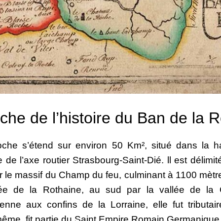
he de l’histoire du Ban de la 
che s’étend sur environ 50 Km², situé dans la ha
e l’axe routier Strasbourg-Saint-Dié. ll est délimité
ar le massif du Champ du feu, culminant à 1100 mètres
lée de la Rothaine, au sud par la vallée de la 
enne aux confins de la Lorraine, elle fut tributair
-même, fit partie du Saint Empire Romain Germanique