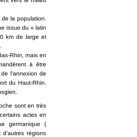
ent vers le milieu
 de la population.
 issue du « latin
20 km de large et
.
 Bas-Rhin, mais en
mandèrent à être
 de l’annexion de
ort du Haut-Rhin.
osgien.
oche sont en très
 certains actes en
gue germanique (
 d’autres régions