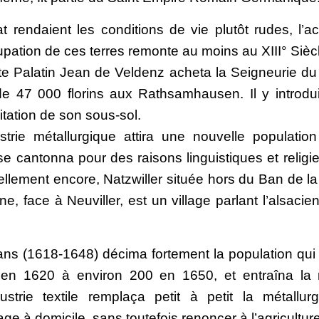
t rendaient les conditions de vie plutôt rudes, l’act
cupation de ces terres remonte au moins au XIII° Sièc
e Palatin Jean de Veldenz acheta la Seigneurie d
 47 000 florins aux Rathsamhausen. Il y introdui
itation de son sous-sol.
strie métallurgique attira une nouvelle population
e cantonna pour des raisons linguistiques et relig
uellement encore, Natzwiller située hors du Ban de la
ne, face à Neuviller, est un village parlant l’alsaci
ans (1618-1648) décima fortement la population qui
en 1620 à environ 200 en 1650, et entraîna la ru
ndustrie textile remplaça petit à petit la métallur
age à domicile, sans toutefois renoncer à l’agriculture