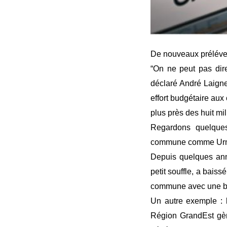
De nouveaux prélévem
“On ne peut pas dire
déclaré André Laigne
effort budgétaire aux 
plus près des huit mi
Regardons quelques
commune comme Urm
Depuis quelques an
petit souffle, a bais
commune avec une ba
Un autre exemple : l
Région GrandEst gère