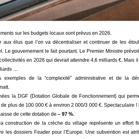
ents sur les budgets locaux sont prévus en 2026.
 aux élus que l’on va décentraliser et continuer de les étouf
l. Le gouvernement le fait pourtant. Le Premier Ministre prévoi
collectivités en 2026 qui devrait atteindre 4,6 milliards €. Mais il 
lliards …
 exemples de la “complexité” administrative et de la déri
att.
nées la DGF (Dotation Globale de Fonctionnement) qui per
sé de plus de 100 000 € à environ 2 000/3 000 €. Spectaculaire !
isse de cette dotation de
– 97 %
.
a construction de la crèche du village représente un effort fi
 les dossiers Feader pour l’Europe. Une subvention est atrib